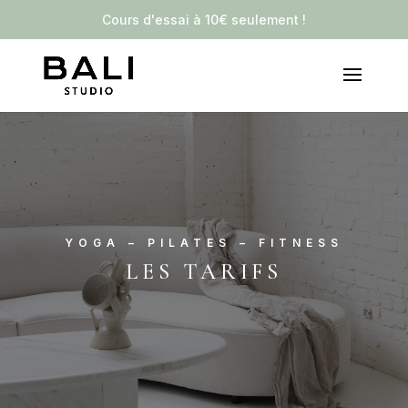
Cours d'essai à 10€ seulement !
✕
YOGA – PILATES – FITNESS
LES TARIFS